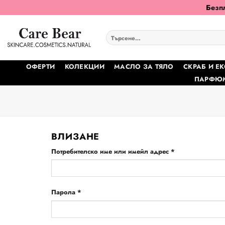
Skip
Безпл
to
content
Търсене
за:
ОФЕРТИ
КОЛЕКЦИИ
МАСЛО ЗА ТЯЛО
СКРАБ И Е
ПАРФЮМ
ВЛИЗАНЕ
Задължително
Потребителско име или имейл адрес
*
Задължително
Парола
*