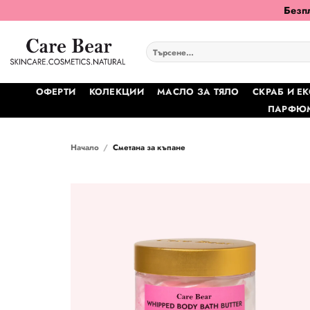
Skip
Безпл
to
content
Търсене
за:
ОФЕРТИ
КОЛЕКЦИИ
МАСЛО ЗА ТЯЛО
СКРАБ И Е
ПАРФЮМ
Начало
/
Сметана за къпане