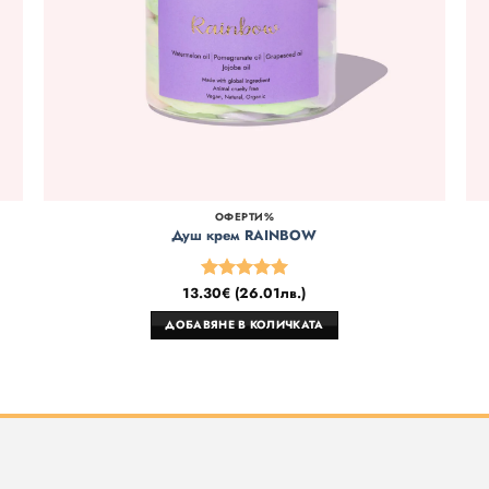
ОФЕРТИ%
Душ крем RAINBOW
13.30
€
(
26.01
лв.
)
Оценено
на
5
от 5
ДОБАВЯНЕ В КОЛИЧКАТА