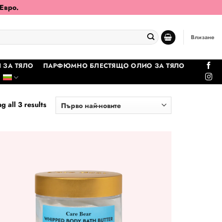
 Евро.
Влизане
 ЗА ТЯЛО
ПАРФЮМНО БЛЕСТЯЩО ОЛИО ЗА ТЯЛО
Sorted
g all 3 results
by
latest