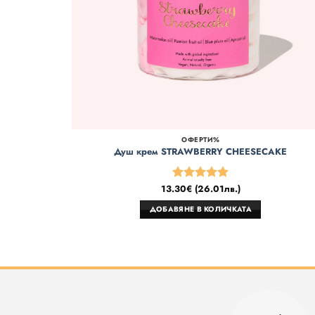
ОФЕРТИ%
Душ крем STRAWBERRY CHEESECAKE
13.30
€
(
26.01
лв.
)
Оценено
на
5
от 5
ДОБАВЯНЕ В КОЛИЧКАТА