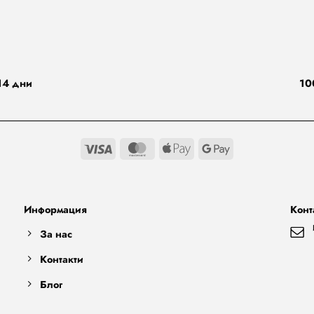
14 дни
10
Visa
MasterCard
Apple
Google
Pay
Pay
Информация
Конт
За нас
Контакти
Блог