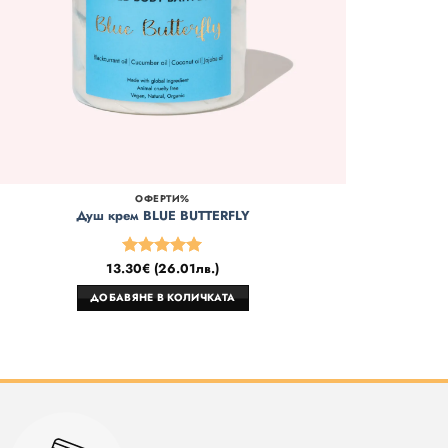
ОФЕРТИ%
Душ крем BLUE BUTTERFLY
13.30
€
(
26.01
лв.
)
Оценено
на
5
от 5
ДОБАВЯНЕ В КОЛИЧКАТА