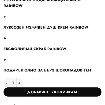
потребителски
RAINBOW
оценки
+
ЛУКСОЗЕН ИЗМИВЕН ДУШ КРЕМ RAINBOW
+
ЕКСФОЛИРАЩ СКРАБ RAINBOW
+
ПОДАРЪК ОЛИО ЗА БЪРЗ ШОКОЛАДОВ ТЕН
количество за Колекция Скраб душ крем масло за тяло R
ДОБАВЯНЕ В КОЛИЧКАТА