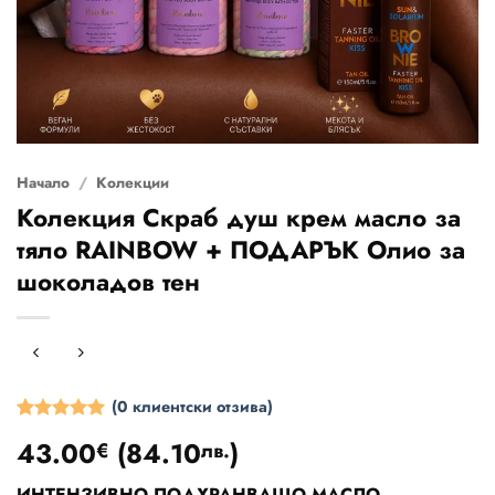
Начало
/
Колекции
Колекция Скраб душ крем масло за
тяло RAINBOW + ПОДАРЪК Олио за
шоколадов тен
(
0
клиентски отзива)
Оценен
4
5
43.00
(
84.10
)
€
лв.
от 5,
базирано
на
ИНТЕНЗИВНО ПОДХРАНВАЩО МАСЛО