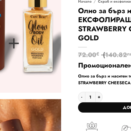
Начало
/
Скраб и ексфолиан
Олио за бърз и
ЕКСФОЛИРАЩ
STRAWBERRY C
GOLD
72.00
(
140.82
€
л
Промоционален
Олио за бърз и насите
STRAWBERRY CHEESECA
количество за Олио за б
ДО