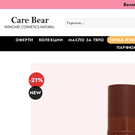
Skip
Безпл
to
content
Търсене
за:
ОФЕРТИ
КОЛЕКЦИИ
МАСЛО ЗА ТЯЛО
СКРАБ И Е
ПАРФЮМ
-21%
NEW