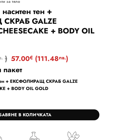
ти за тяло
 наситен тен +
 СКРАБ GALZE
HEESECAKE + BODY OIL
)
57.00
(
111.48
)
в.
€
лв.
 пакет
н тен + ЕКСФОЛИРАЩ СКРАБ GALZE
KE + BODY OIL GOLD
ърз и наситен тен + ЕКСФОЛИРАЩ СКРАБ GALZE STRAWBERRY CHEES
БАВЯНЕ В КОЛИЧКАТА