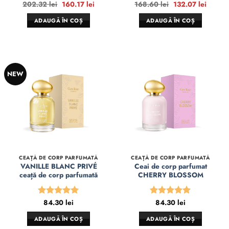
Prețul
Prețul
Prețul
Prețul
202.32
lei
160.17
lei
168.60
lei
132.07
lei
inițial
curent
inițial
curent
a
este:
a
este:
ADAUGĂ ÎN COȘ
ADAUGĂ ÎN COȘ
fost:
160.17 lei.
fost:
132.07 
202.32 lei.
168.60 lei.
NEW
CEAȚĂ DE CORP PARFUMATĂ
CEAȚĂ DE CORP PARFUMATĂ
VANILLE BLANC PRIVÉ
Ceai de corp parfumat
ceață de corp parfumată
CHERRY BLOSSOM
84.30
lei
84.30
lei
Evaluat la
Evaluat la
5
din 5
5
din 5
ADAUGĂ ÎN COȘ
ADAUGĂ ÎN COȘ