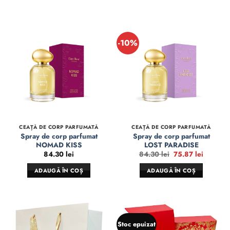
-10%
CEAȚĂ DE CORP PARFUMATĂ
CEAȚĂ DE CORP PARFUMATĂ
Spray de corp parfumat
Spray de corp parfumat
NOMAD KISS
LOST PARADISE
Prețul
Prețul
84.30
lei
84.30
lei
75.87
lei
inițial
curent
a
este:
ADAUGĂ ÎN COȘ
ADAUGĂ ÎN COȘ
fost:
75.87 le
84.30 lei.
Stoc epuizat