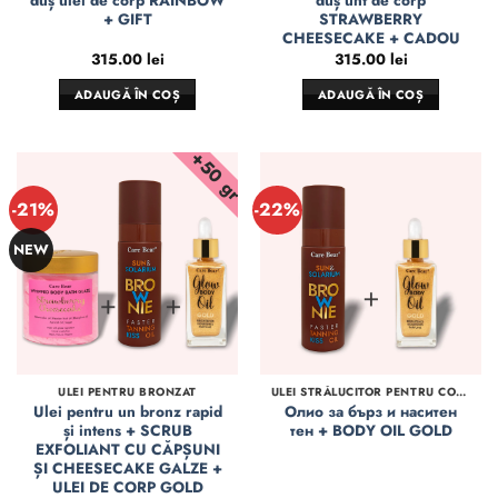
duș ulei de corp RAINBOW
duș unt de corp
+ GIFT
STRAWBERRY
CHEESECAKE + CADOU
315.00
lei
315.00
lei
ADAUGĂ ÎN COȘ
ADAUGĂ ÎN COȘ
+50 gr
-21%
-22%
NEW
ULEI PENTRU BRONZAT
ULEI STRĂLUCITOR PENTRU CORP
Ulei pentru un bronz rapid
Олио за бърз и наситен
și intens + SCRUB
тен + BODY OIL GOLD
EXFOLIANT CU CĂPȘUNI
ȘI CHEESECAKE GALZE +
ULEI DE CORP GOLD