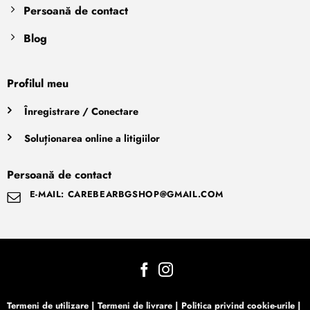
Persoană de contact
Blog
Profilul meu
Înregistrare / Conectare
Soluționarea online a litigiilor
Persoană de contact
E-MAIL: CAREBEARBGSHOP@GMAIL.COM
Termeni de utilizare
|
Termeni de livrare
|
Politica privind cookie-urile
|