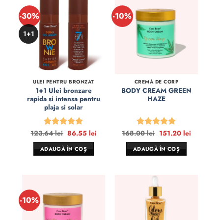
-30%
-10%
1+1
ULEI PENTRU BRONZAT
CREMĂ DE CORP
1+1 Ulei bronzare
BODY CREAM GREEN
rapida si intensa pentru
HAZE
plaja si solar
Prețul
Prețul
Prețul
Prețul
123.64
lei
86.55
lei
168.00
lei
151.20
lei
Evaluat la
Evaluat la
inițial
curent
inițial
curent
5
din 5
5
din 5
a
este:
a
este:
ADAUGĂ ÎN COȘ
ADAUGĂ ÎN COȘ
fost:
86.55 lei.
fost:
151.20 le
123.64 lei.
168.00 lei.
-10%