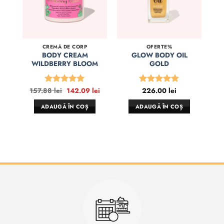
CREMĂ DE CORP
OFERTE%
BODY CREAM
GLOW BODY OIL
WILDBERRY BLOOM
GOLD
Prețul
Prețul
157.88
lei
142.09
lei
226.00
lei
Evaluat la
Evaluat la
inițial
curent
5
din 5
5
din 5
a
este:
ADAUGĂ ÎN COȘ
ADAUGĂ ÎN COȘ
fost:
142.09 lei.
157.88 lei.