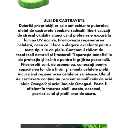
ULEI DE CASTRAVETE
Datorită proprietăților sale antioxidante puternice,
uleiul de castravete combate radicalii liberi cauzați
de stresul oxidativ atunci când pielea este expusă la
lumina UV nocivă. Promovează regenerarea
celulară, ceea ce îl face o alegere excelentă pentru
toate tipurile de piele. Conținutul ridicat de
tocoferoli naturali și fitosteroli îi sporește beneficiile
de protecție și hrănire pentru îngrijirea personală.
Fitosterolii sunt, de asemenea, cunoscuți pentru
capacitatea lor de a hrăni și stimula celulele pielii,
încurajând regenerarea celulelor sănătoase. Uleiul
de castravete conține un procent semnificativ de acid
oleic Omega-9 și acid linoleic Omega-6. Poate fi
eficient în tratarea pielii uscate, eczemei,
psoriazisului și pielii arse de soare.