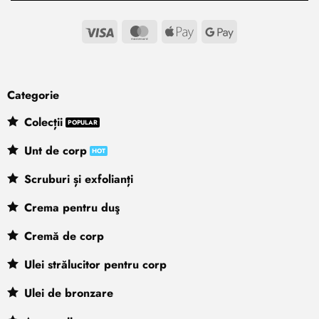
Visa
MasterCard
Apple
Google
Pay
Pay
Categorie
Colecții
Unt de corp
Scruburi și exfolianți
Crema pentru duş
Cremă de corp
Ulei strălucitor pentru corp
Ulei de bronzare