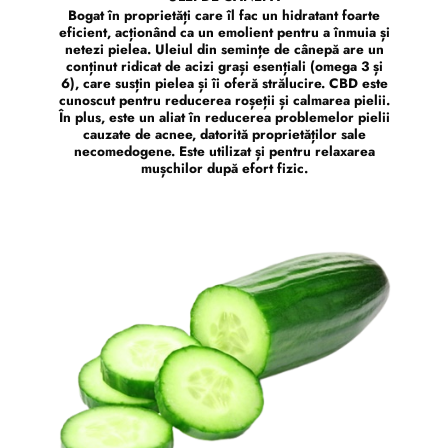
Bogat în proprietăți care îl fac un hidratant foarte
eficient, acționând ca un emolient pentru a înmuia și
netezi pielea. Uleiul din semințe de cânepă are un
conținut ridicat de acizi grași esențiali (omega 3 și
6), care susțin pielea și îi oferă strălucire. CBD este
cunoscut pentru reducerea roșeții și calmarea pielii.
În plus, este un aliat în reducerea problemelor pielii
cauzate de acnee, datorită proprietăților sale
necomedogene. Este utilizat și pentru relaxarea
mușchilor după efort fizic.