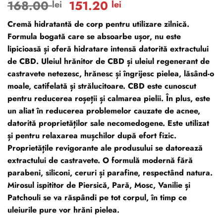
Prețul
Prețul
168.00
151.20
lei
lei
5
din 5 pe
baza a
inițial
curent
evaluări de
Cremă hidratantă de corp pentru utilizare zilnică.
a
este:
la clienți
Formula bogată care se absoarbe ușor, nu este
fost:
151.20 lei.
lipicioasă și oferă hidratare intensă datorită extractului
168.00 lei.
de CBD. Uleiul hrănitor de CBD și uleiul regenerant de
castravete netezesc, hrănesc și îngrijesc pielea, lăsând-o
moale, catifelată și strălucitoare. CBD este cunoscut
pentru reducerea roșeții și calmarea pielii. În plus, este
un aliat în reducerea problemelor cauzate de acnee,
datorită proprietăților sale necomedogene. Este utilizat
și pentru relaxarea mușchilor după efort fizic.
Proprietățile revigorante ale produsului se datorează
extractului de castravete. O formulă modernă fără
parabeni, siliconi, ceruri și parafine, respectând natura.
Mirosul ispititor de Piersică, Pară, Mosc, Vanilie și
Patchouli se va răspândi pe tot corpul, în timp ce
uleiurile pure vor hrăni pielea.