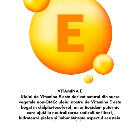
VITAMINA E
Uleiul de Vitamina E este derivat natural din surse
vegetale non-OMG: uleiul nostru de Vitamina E este
bogat în d-alpha-tocoferol, un antioxidant puternic
care ajută la neutralizarea radicalilor liberi,
hidratează pielea și îmbunătățește aspectul acesteia.