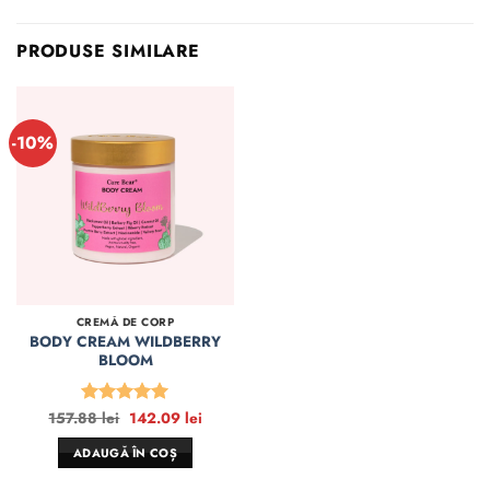
PRODUSE SIMILARE
-10%
CREMĂ DE CORP
BODY CREAM WILDBERRY
BLOOM
Prețul
Prețul
157.88
lei
142.09
lei
Evaluat la
inițial
curent
5
din 5
a
este:
ADAUGĂ ÎN COȘ
fost:
142.09 lei.
157.88 lei.