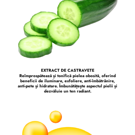
EXTRACT DE CASTRAVETE
Reîmprospătează și tonifică pielea obosită, oferind
beneficii de iluminare, exfoliere, anti-îmbătrânire,
anti-pete și hidratare. Îmbunătățește aspectul pielii și
dezvăluie un ten radiant.