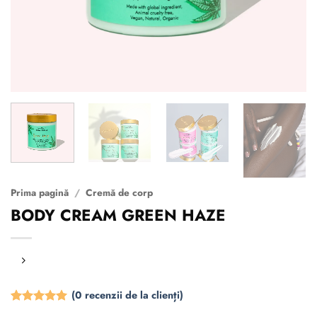
Prima pagină
/
Cremă de corp
BODY CREAM GREEN HAZE
(
0
recenzii de la clienți)
Evaluat la
10