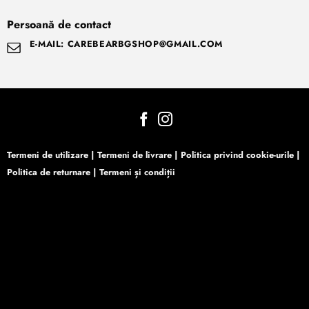
Persoană de contact
E-MAIL: CAREBEARBGSHOP@GMAIL.COM
Termeni de utilizare
|
Termeni de livrare
|
Politica privind cookie-urile
|
Politica de returnare
|
Termeni și condiții