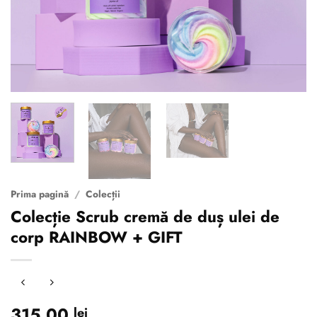
Prima pagină
/
Colecții
Colecție Scrub cremă de duș ulei de
corp RAINBOW + GIFT
315.00
lei