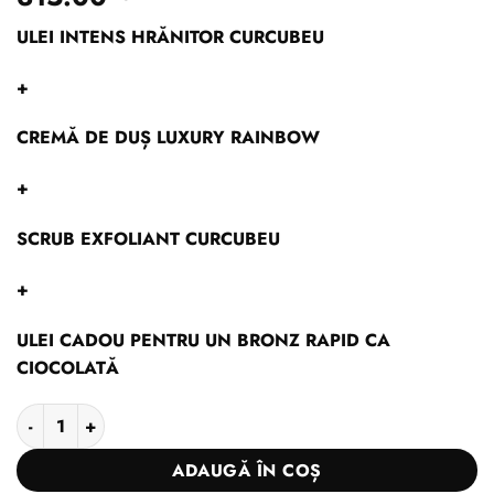
ULEI INTENS HRĂNITOR CURCUBEU
+
CREMĂ DE DUȘ LUXURY RAINBOW
+
SCRUB EXFOLIANT CURCUBEU
+
ULEI CADOU PENTRU UN BRONZ RAPID CA
CIOCOLATĂ
Cantitate Colecție Scrub cremă de duș ulei de corp RAINBOW +
ADAUGĂ ÎN COȘ