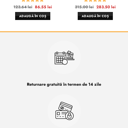
l
Prețul
Prețul
Prețul
Prețul
123.64
lei
86.55
lei
315.00
lei
283.50
lei
Evaluat la
Evaluat la
t
inițial
curent
inițial
curent
5
din 5
5
din 5
a
este:
a
este:
ADAUGĂ ÎN COȘ
ADAUGĂ ÎN COȘ
0 lei.
fost:
86.55 lei.
fost:
283.50
123.64 lei.
315.00 lei.
Returnare gratuită în termen de 14 zile