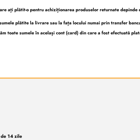
e ați plătit-o pentru achiziționarea produselor returnate depinde d
ele plătite la livrare sau la fața locului numai prin transfer banca
ăm toate sumele în același cont (card) din care a fost efectuată pl
 de 14 zile