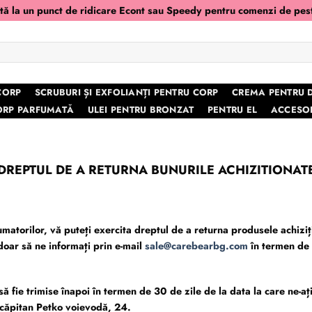
ită la un punct de ridicare Econt sau Speedy pentru comenzi de pes
CORP
SCRUBURI ȘI EXFOLIANȚI PENTRU CORP
CREMA PENTRU 
ORP PARFUMATĂ
ULEI PENTRU BRONZAT
PENTRU EL
ACCESOR
DREPTUL DE A RETURNA BUNURILE ACHIZITIONAT
matorilor, vă puteți exercita dreptul de a returna produsele achiziți
doar să ne informați prin e-mail
sale@carebearbg.com
în termen de 3
 să fie trimise înapoi în termen de 30 de zile de la data la care ne-
 căpitan Petko voievodă, 24.