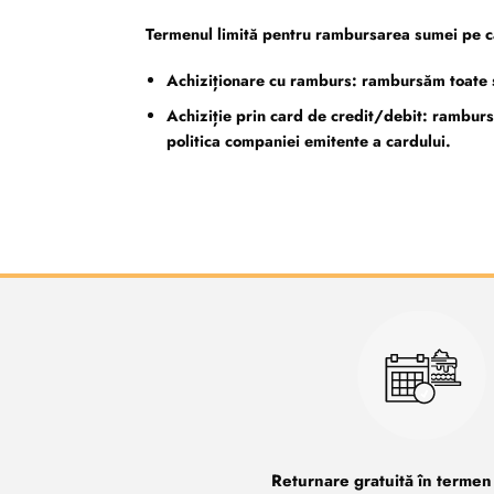
Termenul limită pentru rambursarea sumei pe car
Achiziționare cu ramburs: rambursăm toate sum
Achiziție prin card de credit/debit: ramburs
politica companiei emitente a cardului.
Returnare gratuită în termen