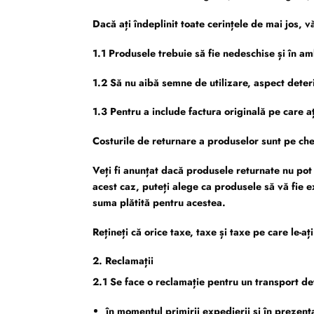
Dacă ați îndeplinit toate cerințele de mai jos,
1.1 Produsele trebuie să fie nedeschise și în amb
1.2 Să nu aibă semne de utilizare, aspect deter
1.3 Pentru a include factura originală pe care
Costurile de returnare a produselor sunt pe che
Veți fi anunțat dacă produsele returnate nu pot 
acest caz, puteți alege ca produsele să vă fie 
suma plătită pentru acestea.
Rețineți că orice taxe, taxe și taxe pe care le-a
2. Reclamații
2.1 Se face o reclamație pentru un transport de
în momentul primirii expedierii și în prezen