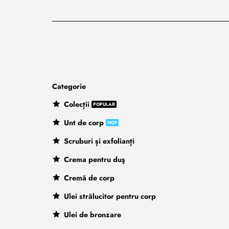
Categorie
Colecții
Unt de corp
Scruburi și exfolianți
Crema pentru duş
Cremă de corp
Ulei strălucitor pentru corp
Ulei de bronzare