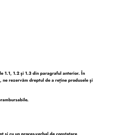
 1.1, 1.2 și 1.3 din paragraful anterior. În
s, ne rezervăm dreptul de a reține produsele și
nerambursabile.
nt și cu un proces-verbal de constatare