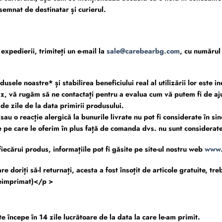
semnat de destinatar și curierul.
expedierii, trimiteți un e-mail la
sale@carebearbg.com
, cu numărul 
ele noastre* și stabilirea beneficiului real al utilizării lor este i
 caz, vă rugăm să ne contactați pentru a evalua cum vă putem fi de aj
e zile de la data primirii produsului.
sau o reacție alergică la bunurile livrate nu pot fi considerate în sin
ite pe care le oferim în plus față de comanda dvs. nu sunt considerat
fiecărui produs, informațiile pot fi găsite pe site-ul nostru web
www.
 doriți să-l returnați, acesta a fost însoțit de articole gratuite, tre
 neimprimat)</p >
începe în 14 zile lucrătoare de la data la care le-am primit.