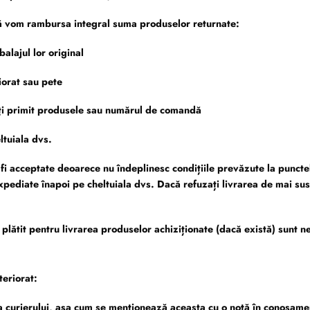
 vă vom rambursa integral suma produselor returnate:
alajul lor original
iorat sau pete
 ați primit produsele sau numărul de comandă
ltuiala dvs.
fi acceptate deoarece nu îndeplinesc condițiile prevăzute la punctele
expediate înapoi pe cheltuiala dvs. Dacă refuzați livrarea de mai su
ți plătit pentru livrarea produselor achiziționate (dacă există) sunt 
teriorat:
ța curierului, așa cum se menționează aceasta cu o notă în conosame