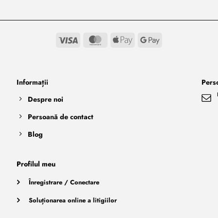
Visa
MasterCard
Apple
Google
Pay
Pay
Informații
Pers
Despre noi
Persoană de contact
Blog
Profilul meu
Înregistrare / Conectare
Soluționarea online a litigiilor