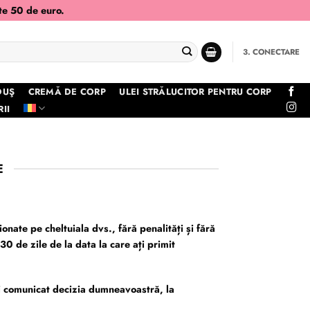
te 50 de euro.
3. CONECTARE
DUŞ
CREMĂ DE CORP
ULEI STRĂLUCITOR PENTRU CORP
II
E
onate pe cheltuiala dvs., fără penalități și fără
0 de zile de la data la care ați primit
ați comunicat decizia dumneavoastră, la