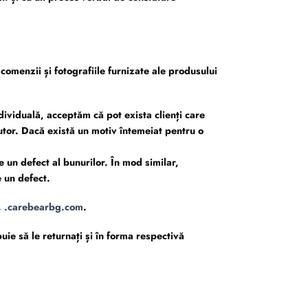
comenzii și fotografiile furnizate ale produsului
ndividuală, acceptăm că pot exista clienți care
utor. Dacă există un motiv întemeiat pentru o
e un defect al bunurilor. În mod similar,
e un defect.
 .carebearbg.com
.
buie să le returnați și în forma respectivă