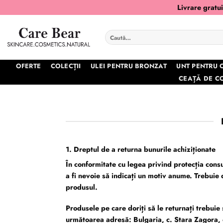
Skip
Livrare gratu
to
content
Caută
după:
OFERTE
COLECȚII
ULEI PENTRU BRONZAT
UNT PENTRU 
CEAȚĂ DE C
1. Dreptul de a returna bunurile achiziționate
În conformitate cu legea privind protecția consu
a fi nevoie să indicați un motiv anume. Trebuie 
produsul.
Produsele pe care doriți să le returnați trebuie
următoarea adresă: Bulgaria, c. Stara Zagora,