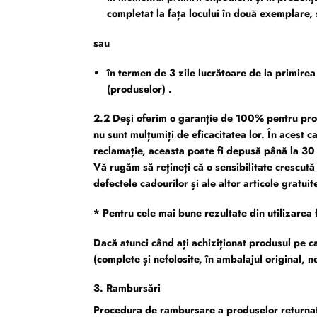
completat la fața locului în două exemplare, 
sau
în termen de 3 zile lucrătoare de la primirea 
(produselor) .
2.2 Deși oferim o garanție de 100% pentru produs
nu sunt mulțumiți de eficacitatea lor. În acest
reclamație, aceasta poate fi depusă până la 30 d
Vă rugăm să rețineți că o sensibilitate crescută 
defectele cadourilor și ale altor articole gratu
* Pentru cele mai bune rezultate din utilizarea 
Dacă atunci când ați achiziționat produsul pe care
(complete și nefolosite, în ambalajul original,
3. Rambursări
Procedura de rambursare a produselor returnate 